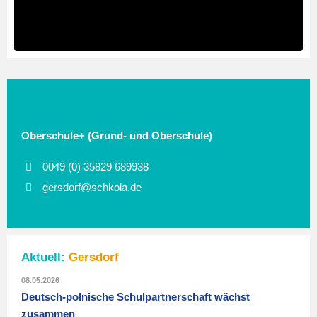
Oberschule+ (Grund- und Oberschule)
0049 (0) 35829 689938
gersdorf@schkola.de
Aktuell:
Gersdorf
08.05.2026
Deutsch-polnische Schulpartnerschaft wächst
zusammen