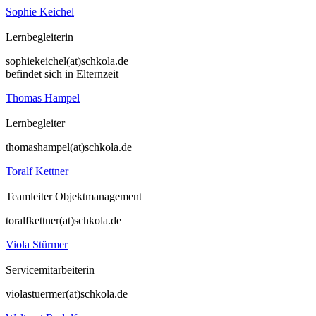
Sophie Keichel
Lernbegleiterin
sophiekeichel(at)schkola.de
befindet sich in Elternzeit
Thomas Hampel
Lernbegleiter
thomashampel(at)schkola.de
Toralf Kettner
Teamleiter Objektmanagement
toralfkettner(at)schkola.de
Viola Stürmer
Servicemitarbeiterin
violastuermer(at)schkola.de