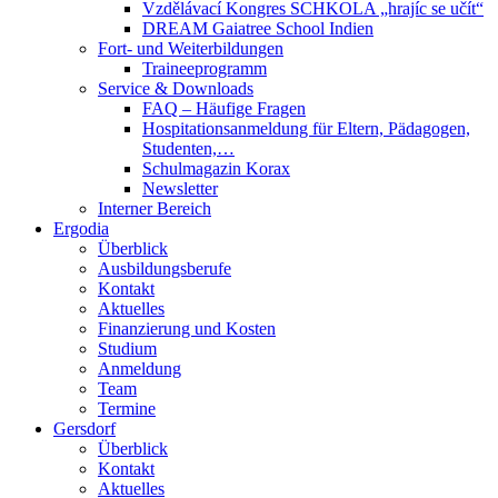
Vzdělávací Kongres SCHKOLA „hrajíc se učít“
DREAM Gaiatree School Indien
Fort- und Weiterbildungen
Traineeprogramm
Service & Downloads
FAQ – Häufige Fragen
Hospitationsanmeldung für Eltern, Pädagogen,
Studenten,…
Schulmagazin Korax
Newsletter
Interner Bereich
Ergodia
Überblick
Ausbildungsberufe
Kontakt
Aktuelles
Finanzierung und Kosten
Studium
Anmeldung
Team
Termine
Gersdorf
Überblick
Kontakt
Aktuelles