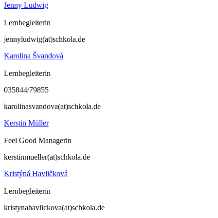
Jenny Ludwig
Lernbegleiterin
jennyludwig(at)schkola.de
Karolina Švandová
Lernbegleiterin
035844/79855
karolinasvandova(at)schkola.de
Kerstin Müller
Feel Good Managerin
kerstinmueller(at)schkola.de
Kristýná Havličková
Lernbegleiterin
kristynahavlickova(at)schkola.de