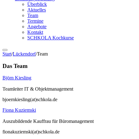
Überblick
Aktuelles
Team
Termine
Angebote
Kontakt
SCHKOLA Kochkurse
Start
/
Lückendorf
/
Team
Das Team
Björn Kiesling
Teamleiter IT & Objektmanagement
bjoernkiesling(at)schkola.de
Fiona Kuziemski
Auszubildende Kauffrau für Büromanagement
fionakuziemski(at)schkola.de