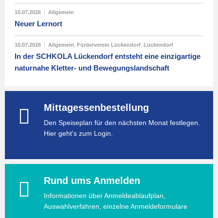
10.07.2026
|
Allgemein
Neuer Lernort
10.07.2026
|
Allgemein
,
Förderverein Lückendorf
,
Lückendorf
In der SCHKOLA Lückendorf entsteht eine einzigartige
naturnahe Kletter- und Bewegungslandschaft
Mittagessenbestellung
Den Speiseplan für den nächsten Monat festlegen.
Hier geht's zum Login.
Rund ums Anmelden
Informationen über Anmeldeablaufplan,
Auswahlverfahren, einzelne Anmeldeformulare