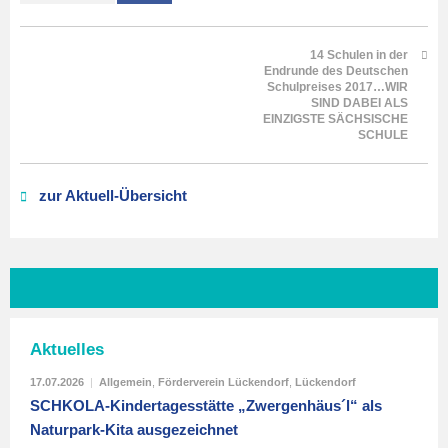
14 Schulen in der
Endrunde des Deutschen
Schulpreises 2017…WIR
SIND DABEI ALS
EINZIGSTE SÄCHSISCHE
SCHULE
zur Aktuell-Übersicht
Aktuelles
17.07.2026
|
Allgemein
,
Förderverein Lückendorf
,
Lückendorf
SCHKOLA-Kindertagesstätte „Zwergenhäus´l“ als
Naturpark-Kita ausgezeichnet