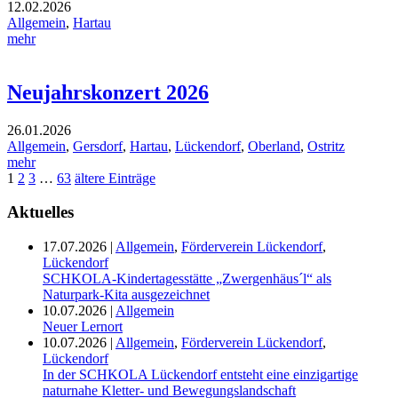
12.02.2026
Allgemein
,
Hartau
mehr
Neujahrskonzert 2026
26.01.2026
Allgemein
,
Gersdorf
,
Hartau
,
Lückendorf
,
Oberland
,
Ostritz
mehr
1
2
3
…
63
ältere Einträge
Aktuelles
17.07.2026
|
Allgemein
,
Förderverein Lückendorf
,
Lückendorf
SCHKOLA-Kindertagesstätte „Zwergenhäus´l“ als
Naturpark-Kita ausgezeichnet
10.07.2026
|
Allgemein
Neuer Lernort
10.07.2026
|
Allgemein
,
Förderverein Lückendorf
,
Lückendorf
In der SCHKOLA Lückendorf entsteht eine einzigartige
naturnahe Kletter- und Bewegungslandschaft