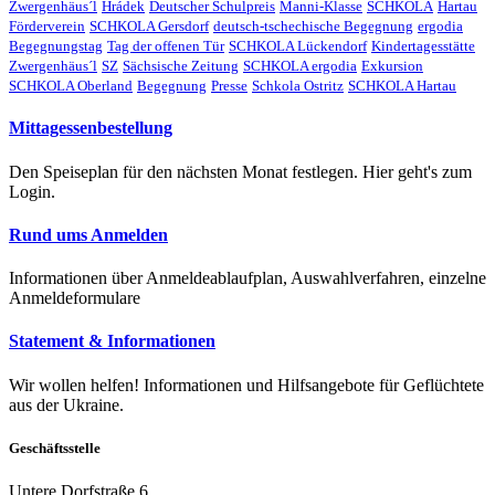
Zwergenhäus´l
Hrádek
Deutscher Schulpreis
Manni-Klasse
SCHKOLA
Hartau
Förderverein
SCHKOLA Gersdorf
deutsch-tschechische Begegnung
ergodia
Begegnungstag
Tag der offenen Tür
SCHKOLA Lückendorf
Kindertagesstätte
Zwergenhäus´l
SZ
Sächsische Zeitung
SCHKOLA ergodia
Exkursion
SCHKOLA Oberland
Begegnung
Presse
Schkola Ostritz
SCHKOLA Hartau
Mittagessenbestellung
Den Speiseplan für den nächsten Monat festlegen. Hier geht's zum
Login.
Rund ums Anmelden
Informationen über Anmeldeablaufplan, Auswahlverfahren, einzelne
Anmeldeformulare
Statement & Informationen
Wir wollen helfen! Informationen und Hilfsangebote für Geflüchtete
aus der Ukraine.
Geschäftsstelle
Untere Dorfstraße 6