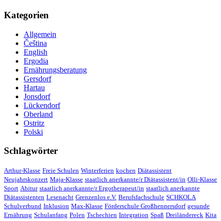
Kategorien
Allgemein
Čeština
English
Ergodia
Ernährungsberatung
Gersdorf
Hartau
Jonsdorf
Lückendorf
Oberland
Ostritz
Polski
Schlagwörter
Arthur-Klasse
Freie Schulen
Winterferien
kochen
Diätassistent
Neujahrskonzert
Maja-Klasse
staatlich anerkannte/r Diätassistent/in
Olli-Klasse
Sport
Abitur
staatlich anerkannte/r Ergotherapeut/in
staatlich anerkannte
Diätassistenten
Lesenacht
Grenzenlos e.V.
Berufsfachschule
SCHKOLA
Schulverbund
Inklusion
Max-Klasse
Förderschule Großhennersdorf
gesunde
Ernährung
Schulanfang
Polen
Tschechien
Integration
Spaß
Dreiländereck
Kita