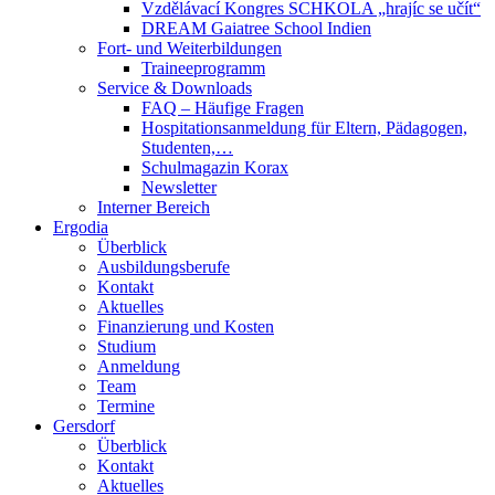
Vzdělávací Kongres SCHKOLA „hrajíc se učít“
DREAM Gaiatree School Indien
Fort- und Weiterbildungen
Traineeprogramm
Service & Downloads
FAQ – Häufige Fragen
Hospitationsanmeldung für Eltern, Pädagogen,
Studenten,…
Schulmagazin Korax
Newsletter
Interner Bereich
Ergodia
Überblick
Ausbildungsberufe
Kontakt
Aktuelles
Finanzierung und Kosten
Studium
Anmeldung
Team
Termine
Gersdorf
Überblick
Kontakt
Aktuelles