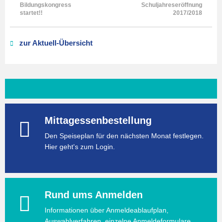
Bildungskongress
Schuljahreseröffnung
startet!!
2017/2018
zur Aktuell-Übersicht
Mittagessenbestellung
Den Speiseplan für den nächsten Monat festlegen.
Hier geht's zum Login.
Rund ums Anmelden
Informationen über Anmeldeablaufplan,
Auswahlverfahren, einzelne Anmeldeformulare