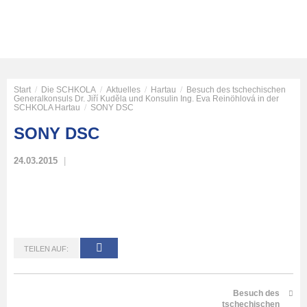
Start
/
Die SCHKOLA
/
Aktuelles
/
Hartau
/
Besuch des tschechischen
Generalkonsuls Dr. Jiří Kuděla und Konsulin Ing. Eva Reinöhlová in der
SCHKOLA Hartau
/
SONY DSC
SONY DSC
24.03.2015
TEILEN AUF:
Besuch des
tschechischen