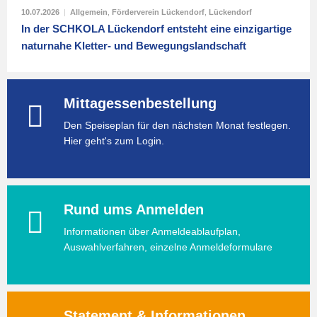
10.07.2026
|
Allgemein
,
Förderverein Lückendorf
,
Lückendorf
In der SCHKOLA Lückendorf entsteht eine einzigartige
naturnahe Kletter- und Bewegungslandschaft
Mittagessenbestellung
Den Speiseplan für den nächsten Monat festlegen.
Hier geht's zum Login.
Rund ums Anmelden
Informationen über Anmeldeablaufplan,
Auswahlverfahren, einzelne Anmeldeformulare
Statement & Informationen