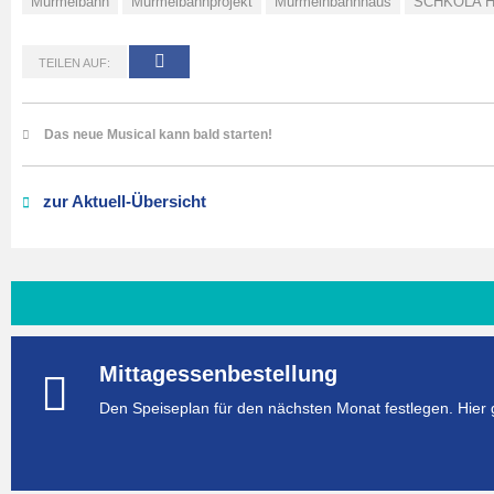
Murmelbahn
Murmelbahnprojekt
Murmelnbahnhaus
SCHKOLA H
TEILEN AUF:
Das neue Musical kann bald starten!
zur Aktuell-Übersicht
Mittagessenbestellung
Den Speiseplan für den nächsten Monat festlegen. Hier 