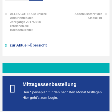
ALLES GUTE! Alle unsere
Abschlussfahrt der
Abiturienten des
Klasse 10
Jahrgangs 2017/2018
erreichen die
Hochschulreife!
zur Aktuell-Übersicht
Mittagessenbestellung
Den Speiseplan für den nächsten Monat festlegen.
Hier geht's zum Login.