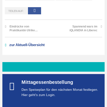
TEILEN AUF:
Eindrücke von
Spannend wars im
Praktikantin Ulrike…
iQLANDIA in Liberec
zur Aktuell-Übersicht
Mittagessenbestellung
Den Speiseplan für den nächsten Monat festlegen.
Hier geht's zum Login.