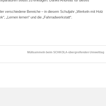
 Reparaturen selbst zu erledigen. Danke Andreas für dieses
hüler verschiedene Bereiche – in diesem Schuljahr „Werkeln mit Holz
hek“, „Lernen lernen“ und die „Fahrradwerkstatt“.
Müllsammeln beim SCHKOLA-übergreifenden Umwelttag