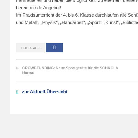
Fahrradteilen und haben die Möglichkeit zu erlernen, kleine
bereichernde Angebot!
Im Praxisunterricht der 4. bis 6. Klasse durchlaufen alle Sc
und Metall“, „Physik“, „Handarbeit“, „Sport“, „Kunst“, „Bibliot
TEILEN AUF:
CROWDFUNDING: Neue Sportgeräte für die SCHKOLA
Hartau
zur Aktuell-Übersicht