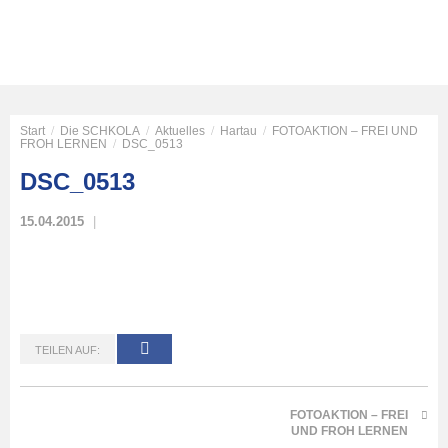
Start
/
Die SCHKOLA
/
Aktuelles
/
Hartau
/
FOTOAKTION – FREI UND
FROH LERNEN
/
DSC_0513
DSC_0513
15.04.2015
TEILEN AUF:
FOTOAKTION – FREI
UND FROH LERNEN