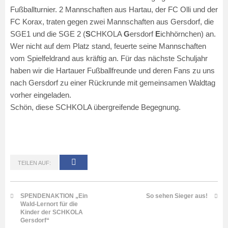
Fußballturnier. 2 Mannschaften aus Hartau, der FC Olli und der
FC Korax, traten gegen zwei Mannschaften aus Gersdorf, die
SGE1 und die SGE 2 (
S
CHKOLA
G
ersdorf
E
ichhörnchen) an.
Wer nicht auf dem Platz stand, feuerte seine Mannschaften
vom Spielfeldrand aus kräftig an. Für das nächste Schuljahr
haben wir die Hartauer Fußballfreunde und deren Fans zu uns
nach Gersdorf zu einer Rückrunde mit gemeinsamen Waldtag
vorher eingeladen.
Schön, diese SCHKOLA übergreifende Begegnung.
TEILEN AUF:
SPENDENAKTION „Ein
So sehen Sieger aus!
Wald-Lernort für die
Kinder der SCHKOLA
Gersdorf“