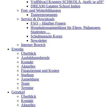
Vzdělávací Kongres SCHKOLA „hrajíc se učít“
DREAM Gaiatree School Indien
Fort- und Weiterbildungen
Traineeprogramm
Service & Downloads
FAQ – Häufige Fragen
Hospitationsanmeldung für Eltern, Pädagogen,
Studenten,…
Schulmagazin Korax
Newsletter
Interner Bereich
Ergodia
Überblick
Ausbildungsberufe
Kontakt
Aktuelles
Finanzierung und Kosten
Studium
Anmeldung
Team
Termine
Gersdorf
Überblick
Kontakt
Aktuelles