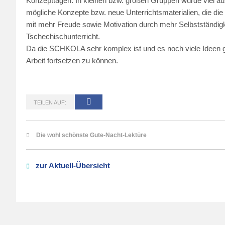
Konzepttagen. In kleinen bzw. großen Gruppen wurde viel au
mögliche Konzepte bzw. neue Unterrichtsmaterialien, die die
mit mehr Freude sowie Motivation durch mehr Selbstständigke
Tschechischunterricht.
Da die SCHKOLA sehr komplex ist und es noch viele Ideen gibt
Arbeit fortsetzen zu können.
TEILEN AUF:
Die wohl schönste Gute-Nacht-Lektüre
zur Aktuell-Übersicht