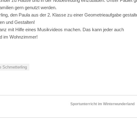
Kinder zu Hause und in der Notbetreuung einzubauen. Unser Padlet gi
Familien gern genutzt werden.
g, den Paula aus der 2. Klasse zu einer Geometrieaufgabe gestalt
en und Gestalten!
anz mit Hilfe eines Musikvideos machen. Das kann jeder auch
 und im Wohnzimmer!
 Schmetterling
Sportunterricht im Winterwunderland