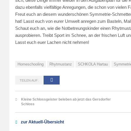
sich, diese Dinge immer wieder in den Aufgabenplan für die 
dazu ebenfalls vielfältige Anregungen, die schon von vielen 
Freut euch an diesem wunderschönen Symmetrie-Schmetterlin
hat! Lasst euch von eurer Umwelt anregen zum Basteln, Mal
Schaut euch an, wie die Notbetreungskinder einen Rhytmust
ausprobieren. Treibt Sport im Schnee, an der frischen Luft
Lasst euch euer Lachen nicht nehmen!
Homeschooling
Rhytmustanz
SCHKOLA Hartau
Symmetrie
TEILEN AUF:
Kleine Schlossgeister beleben ab jetzt das Gersdorfer
Schloss
zur Aktuell-Übersicht