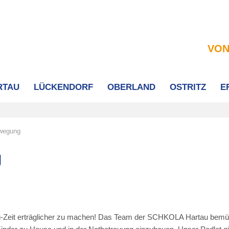
VON
RTAU
LÜCKENDORF
OBERLAND
OSTRITZ
E
ewegung
g
ng-Zeit erträglicher zu machen! Das Team der SCHKOLA Hartau bemü