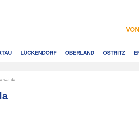
VON
RTAU
LÜCKENDORF
OBERLAND
OSTRITZ
E
a war da
da