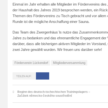
Einmal im Jahr erhalten alle Mitglieder im Fördervereins d
der Haushalt des Jahres 2019 besprochen werden, ein Rückb
Themen des Fördervereins zu Tisch gebracht und vor allem e
Runde ist die mögliche Anschaffung einer Sauna.
Das Team des Zwergenhäus´ls nutze das Zusammenkommen, 
Jahre zu bedanken und das ehrenamtliche Engagement der Vo
darüber, dass alle bisherigen aktiven Mitglieder im Vorstand,
zwei Jahre gewählt wurden. Wir freuen uns darüber sehr!
Förderverein Lückendorf
Mitgliederversammlung
TEILEN AUF:
Beginn des deutsch-tschechischen Trainingslagers –
Začátek německo-českého soustředění