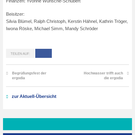
Finanzen: Yvonne Wünsche-Schubert
Beisitzer:
Silvia Blümel, Ralph Christoph, Kerstin Hähnel, Kathrin Tröger,
Iwona Röske, Michael Simm, Mandy Schröder
TEILEN AUF:
Begrüßungsfest der
Hochwasser trifft auch
ergodia
die ergodia
zur Aktuell-Übersicht