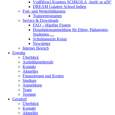
Vzdělávací Kongres SCHKOLA „hrajíc se učít“
DREAM Gaiatree School Indien
Fort- und Weiterbildungen
Traineeprogramm
Service & Downloads
FAQ – Häufige Fragen
Hospitationsanmeldung für Eltern, Pädagogen,
Studenten,…
Schulmagazin Korax
Newsletter
Interner Bereich
Ergodia
Überblick
Ausbildungsberufe
Kontakt
Aktuelles
Finanzierung und Kosten
Studium
Anmeldung
Team
Termine
Gersdorf
Überblick
Kontakt
Aktuelles