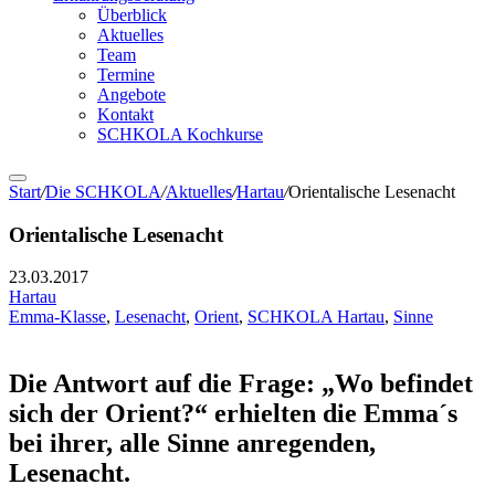
Überblick
Aktuelles
Team
Termine
Angebote
Kontakt
SCHKOLA Kochkurse
Start
/
Die SCHKOLA
/
Aktuelles
/
Hartau
/
Orientalische Lesenacht
Orientalische Lesenacht
23.03.2017
Hartau
Emma-Klasse
,
Lesenacht
,
Orient
,
SCHKOLA Hartau
,
Sinne
Die Antwort auf die Frage: „Wo befindet
sich der Orient?“ erhielten die Emma´s
bei ihrer, alle Sinne anregenden,
Lesenacht.