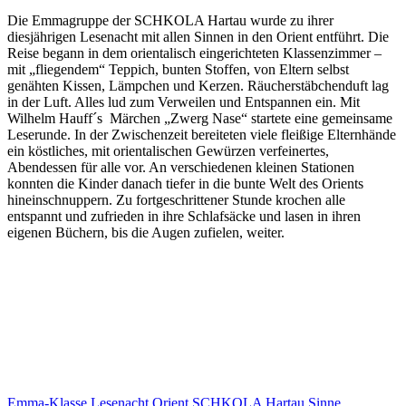
Die Emmagruppe der SCHKOLA Hartau wurde zu ihrer
diesjährigen Lesenacht mit allen Sinnen in den Orient entführt. Die
Reise begann in dem orientalisch eingerichteten Klassenzimmer –
mit „fliegendem“ Teppich, bunten Stoffen, von Eltern selbst
genähten Kissen, Lämpchen und Kerzen. Räucherstäbchenduft lag
in der Luft. Alles lud zum Verweilen und Entspannen ein. Mit
Wilhelm Hauff´s Märchen „Zwerg Nase“ startete eine gemeinsame
Leserunde. In der Zwischenzeit bereiteten viele fleißige Elternhände
ein köstliches, mit orientalischen Gewürzen verfeinertes,
Abendessen für alle vor. An verschiedenen kleinen Stationen
konnten die Kinder danach tiefer in die bunte Welt des Orients
hineinschnuppern. Zu fortgeschrittener Stunde krochen alle
entspannt und zufrieden in ihre Schlafsäcke und lasen in ihren
eigenen Büchern, bis die Augen zufielen, weiter.
Emma-Klasse
Lesenacht
Orient
SCHKOLA Hartau
Sinne