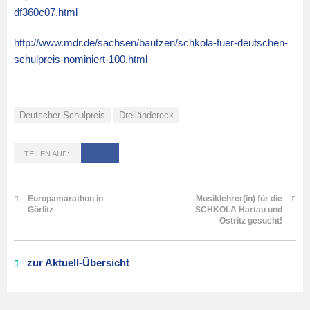
df360c07.html
http://www.mdr.de/sachsen/bautzen/schkola-fuer-deutschen-
schulpreis-nominiert-100.html
Deutscher Schulpreis
Dreiländereck
TEILEN AUF:
Europamarathon in
Musiklehrer(in) für die
Görlitz
SCHKOLA Hartau und
Ostritz gesucht!
zur Aktuell-Übersicht