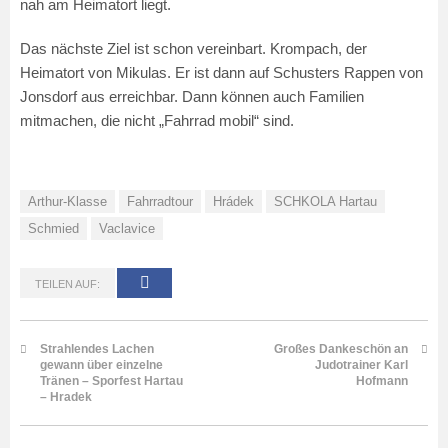
nah am Heimatort liegt.
Das nächste Ziel ist schon vereinbart. Krompach, der
Heimatort von Mikulas. Er ist dann auf Schusters Rappen von
Jonsdorf aus erreichbar. Dann können auch Familien
mitmachen, die nicht „Fahrrad mobil“ sind.
Arthur-Klasse
Fahrradtour
Hrádek
SCHKOLA Hartau
Schmied
Vaclavice
TEILEN AUF:
Strahlendes Lachen
Großes Dankeschön an
gewann über einzelne
Judotrainer Karl
Tränen – Sporfest Hartau
Hofmann
– Hradek