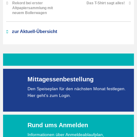
Rekord bei erster
Das T-Shirt sagt alles!
Altpapiersammlung mit
neuem Bollerwagen
zur Aktuell-Übersicht
Mittagessenbestellung
Den Speiseplan für den nächsten Monat festlegen.
Hier geht's zum Login.
Rund ums Anmelden
Informationen über Anmeldeablaufplan,