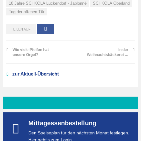
10 Jahre SCHKOLA Lückendorf - Jablonné
SCHKOLA Oberland
Tag der offenen Tür
TEILEN AUF:
Wie viele Pfeifen hat
In der
unsere Orgel?
Weihnachtsbäckerei …
zur Aktuell-Übersicht
Mittagessenbestellung
Den Speiseplan für den nächsten Monat festlegen.
Hier geht's zum Login.