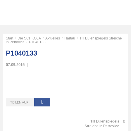
Start
/
Die SCHKOLA
/
Aktuelles
/
Hartau
/
Till Eulenspiegels Streiche
in Petrovice
/
P1040133
P1040133
07.09.2015
TEILEN AUF:
Till Eulenspiegels
Streiche in Petrovice