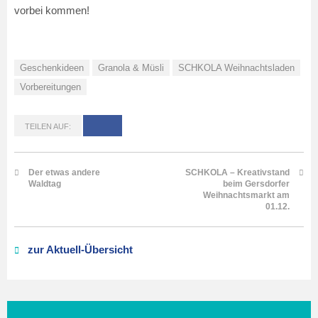
vorbei kommen!
Geschenkideen
Granola & Müsli
SCHKOLA Weihnachtsladen
Vorbereitungen
TEILEN AUF:
Der etwas andere
SCHKOLA – Kreativstand
Waldtag
beim Gersdorfer
Weihnachtsmarkt am
01.12.
zur Aktuell-Übersicht