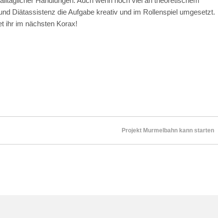
lltäglicher Handlungen. Auch wenn noch viel an theoretischem
und Diätassistenz die Aufgabe kreativ und im Rollenspiel umgesetzt.
 ihr im nächsten Korax!
Projekt Murmelbahn kann starten