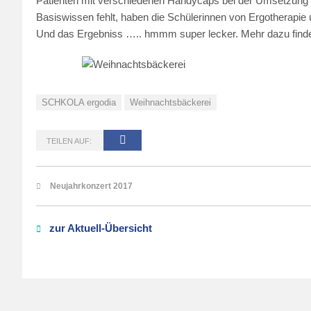
Patienten mit verschiedenen Handycaps bei der Umsetzung a
Basiswissen fehlt, haben die Schülerinnen von Ergotherapie 
Und das Ergebniss ….. hmmm super lecker. Mehr dazu findet
SCHKOLA ergodia
Weihnachtsbäckerei
TEILEN AUF:
Neujahrkonzert 2017
zur Aktuell-Übersicht