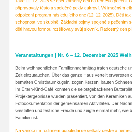
Také 11. 12. 2025 se opět zaměřily děti na řemeslo pečení. D
připravovaly těsto a společně pekly cukroví. Výjimečným cí
odpolední program následujícího dne (12. 12. 2025). Děti tak
schopnosti ve skupině. Základní pojmy spojené s pečením se 
děti hravou formou rozšiřovaly svůj slovník. Radostný den p
Veranstaltungen | Nr. 6 – 12. Dezember 2025 Wei
Beim weihnachtlichen Familiennachmittag trafen deutsche un
Zeit einzutauchen. Über das ganze Haus verteilt erwarteten di
bemalten Christbaumkugeln, zogen Kerzen, bauten Schneemä
Im Eltern-Kind-Café konnten die selbstgebackenen Butterplä
Projektergebnisse wurden präsentiert, von den Keramiken a
Fotodokumentation der gemeinsamen Aktivitäten. Der Nachm
Gestalten und festliche Freude und zeigte einmal mehr, wie
Familien ist.
Na vánočním rodinném odpoledni se setkaly české a německé