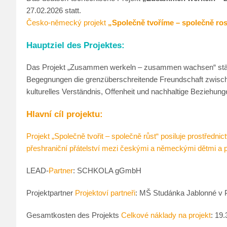
27.02.2026 statt.
Česko-německý projekt
„Společně tvoříme – společně ro
Hauptziel des Projektes:
Das Projekt „Zusammen werkeln – zusammen wachsen“ stär
Begegnungen die grenzüberschreitende Freundschaft zwische
kulturelles Verständnis, Offenheit und nachhaltige Beziehung
Hlavní cíl projektu:
Projekt „Společně tvořit – společně růst“ posiluje prostředn
přeshraniční přátelství mezi českými a německými dětmi a p
LEAD-
Partner
: SCHKOLA gGmbH
Projektpartner
Projektoví partneři
: MŠ Studánka Jablonné v 
Gesamtkosten des Projekts
Celkové náklady na projekt
: 19