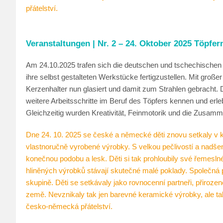
přátelství.
Veranstaltungen | Nr. 2 – 24. Oktober 2025 Töpfern
Am 24.10.2025 trafen sich die deutschen und tschechischen 
ihre selbst gestalteten Werkstücke fertigzustellen. Mit groß
Kerzenhalter nun glasiert und damit zum Strahlen gebracht. D
weitere Arbeitsschritte im Beruf des Töpfers kennen und erl
Gleichzeitig wurden Kreativität, Feinmotorik und die Zusamm
Dne 24. 10. 2025 se české a německé děti znovu setkaly v k
vlastnoručně vyrobené výrobky. S velkou pečlivostí a nadšen
konečnou podobu a lesk. Děti si tak prohloubily své řemeslné
hliněných výrobků stávají skutečné malé poklady. Společná 
skupině. Děti se setkávaly jako rovnocenní partneři, přiro
země. Nevznikaly tak jen barevné keramické výrobky, ale tak
česko-německá přátelství.