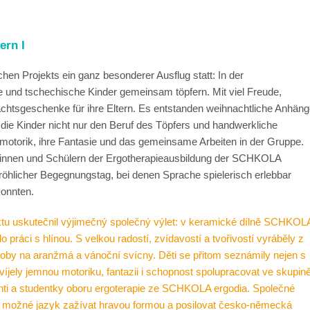
ern I
n Projekts ein ganz besonderer Ausflug statt: In der
und tschechische Kinder gemeinsam töpfern. Mit viel Freude,
nachtsgeschenke für ihre Eltern. Es entstanden weihnachtliche Anhäng
 die Kinder nicht nur den Beruf des Töpfers und handwerkliche
motorik, ihre Fantasie und das gemeinsame Arbeiten in der Gruppe.
lerinnen und Schülern der Ergotherapieausbildung der SCHKOLA
öhlicher Begegnungstag, bei denen Sprache spielerisch erlebbar
onnten.
tu uskutečnil výjimečný společný výlet: v keramické dílně SCHKOL
ráci s hlínou. S velkou radostí, zvídavostí a tvořivostí vyráběly z
doby na aranžmá a vánoční svícny. Děti se přitom seznámily nejen s
íjely jemnou motoriku, fantazii i schopnost spolupracovat ve skupině
nti a studentky oboru ergoterapie ze SCHKOLA ergodia. Společné
o možné jazyk zažívat hravou formou a posilovat česko-německá