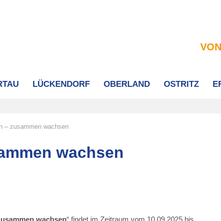
VON
RTAU
LÜCKENDORF
OBERLAND
OSTRITZ
E
n – zusammen wachsen
sammen wachsen
 zusammen wachsen
“ findet im Zeitraum vom 10.09.2025 bis