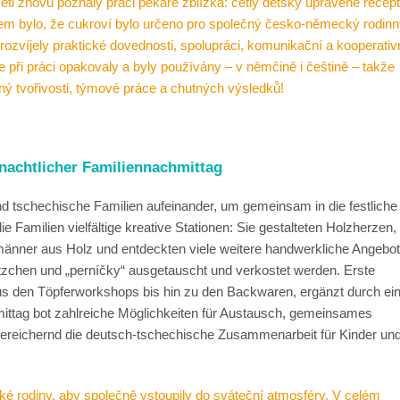
ěti znovu poznaly práci pekaře zblízka: četly dětsky upravené recept
lem bylo, že cukroví bylo určeno pro společný česko-německý rodin
 rozvíjely praktické dovednosti, spolupráci, komunikační a kooperativ
při práci opakovaly a byly používány – v němčině i češtině – takže
lný tvořivosti, týmové práce a chutných výsledků!
hnachtlicher Familiennachmittag
d tschechische Familien aufeinander, um gemeinsam in die festliche
e Familien vielfältige kreative Stationen: Sie gestalteten Holzherzen,
nner aus Holz und entdeckten viele weitere handwerkliche Angebot
tzchen und „perníčky“ ausgetauscht und verkostet werden. Erste
us den Töpferworkshops bis hin zu den Backwaren, ergänzt durch ei
ittag bot zahlreiche Möglichkeiten für Austausch, gemeinsames
 bereichernd die deutsch-tschechische Zusammenarbeit für Kinder un
 rodiny, aby společně vstoupily do sváteční atmosféry. V celém