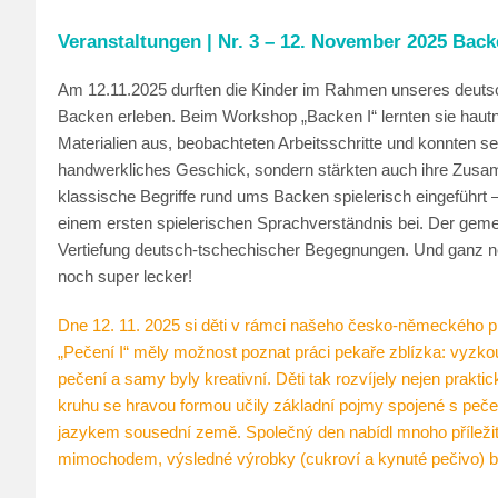
Veranstaltungen | Nr. 3 – 12. November 2025 Back
Am 12.11.2025 durften die Kinder im Rahmen unseres deut
Backen erleben. Beim Workshop „Backen I“ lernten sie hautn
Materialien aus, beobachteten Arbeitsschritte und konnten sel
handwerkliches Geschick, sondern stärkten auch ihre Zusa
klassische Begriffe rund ums Backen spielerisch eingeführt 
einem ersten spielerischen Sprachverständnis bei. Der geme
Vertiefung deutsch-tschechischer Begegnungen. Und ganz n
noch super lecker!
Dne 12. 11. 2025 si děti v rámci našeho česko-německého p
„Pečení I“ měly možnost poznat práci pekaře zblízka: vyzkouše
pečení a samy byly kreativní. Děti tak rozvíjely nejen prakt
kruhu se hravou formou učily základní pojmy spojené s pečen
jazykem sousední země. Společný den nabídl mnoho příležit
mimochodem, výsledné výrobky (cukroví a kynuté pečivo) b