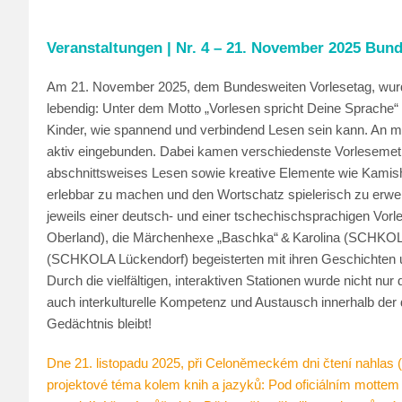
Veranstaltungen | Nr. 4 – 21. November 2025 Bun
Am 21. November 2025, dem Bundesweiten Vorlesetag, wurd
lebendig: Unter dem Motto „Vorlesen spricht Deine Sprache“
Kinder, wie spannend und verbindend Lesen sein kann. An me
aktiv eingebunden. Dabei kamen verschiedenste Vorlesemeth
abschnittsweises Lesen sowie kreative Elemente wie Kamishi
erlebbar zu machen und den Wortschatz spielerisch zu erwe
jeweils einer deutsch‑ und einer tschechischsprachigen Vo
Oberland), die Märchenhexe „Baschka“ & Karolina (SCHKOL
(SCHKOLA Lückendorf) begeisterten mit ihren Geschichten u
Durch die vielfältigen, interaktiven Stationen wurde nicht 
auch interkulturelle Kompetenz und Austausch innerhalb der 
Gedächtnis bleibt!
Dne 21. listopadu 2025, při Celoněmeckém dni čtení nahlas (
projektové téma kolem knih a jazyků: Pod oficiálním mottem 