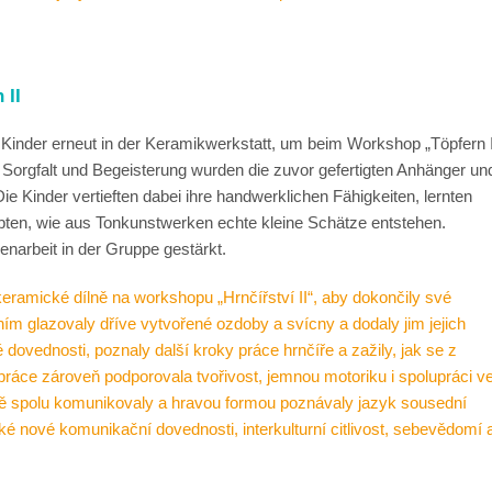
 II
Kinder erneut in der Keramikwerkstatt, um beim Workshop „Töpfern I
er Sorgfalt und Begeisterung wurden die zuvor gefertigten Anhänger un
ie Kinder vertieften dabei ihre handwerklichen Fähigkeiten, lernten
ebten, wie aus Tonkunstwerken echte kleine Schätze entstehen.
enarbeit in der Gruppe gestärkt.
eramické dílně na workshopu „Hrnčířství II“, aby dokončily své
ím glazovaly dříve vytvořené ozdoby a svícny a dodaly jim jejich
 dovednosti, poznaly další kroky práce hrnčíře a zažily, jak se z
práce zároveň podporovala tvořivost, jemnou motoriku i spolupráci v
zeně spolu komunikovaly a hravou formou poznávaly jazyk sousední
é nové komunikační dovednosti, interkulturní citlivost, sebevědomí 