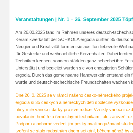
Veranstaltungen | Nr. 1 – 26. September 2025 Töpf
Am 26.09.2025 fand im Rahmen unseres deutsch-tschechische
Keramikwerkstatt der SCHKOLA ergodia durften 35 deutsche 
Neugier und Kreativität formten sie aus Ton liebevolle Weih
für Gestecke und weihnachtliche Kerzenhalter. Dabei lernten
Techniken kennen, sondern stärkten ganz nebenbei ihre Fein
Unterstützt und begleitet wurden sie von engagierten Schü
ergodia. Durch das gemeinsame Handwerkeln entstand ein fr
wurde und deutsch-tschechische Freundschaften wachsen k
Dne 26. 9. 2025 se v rámci našeho česko-německého projek
ergodia si 35 českých a německých dětí společně vyzkoušelo p
hlíny milé vánoční dárky pro své rodiče. Vznikly vánoční oz
povoláním hrnčíře a řemeslnými technikami, ale zároveň rozv
Podporu a odborné vedení jim poskytovali angažovaní stude
tvoření se stalo radostným dnem setkání, během něhož byl