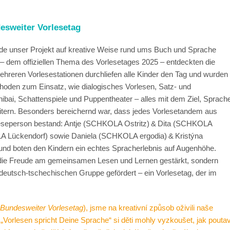
desweiter Vorlesetag
e unser Projekt auf kreative Weise rund ums Buch und Sprache
 – dem offiziellen Thema des Vorlesetages 2025 – entdeckten die
hreren Vorlesestationen durchliefen alle Kinder den Tag und wurden
oden zum Einsatz, wie dialogisches Vorlesen, Satz‑ und
bai, Schattenspiele und Puppentheater – alles mit dem Ziel, Sprach
itern. Besonders bereichernd war, dass jedes Vorlesetandem aus
rleseperson bestand: Antje (SCHKOLA Ostritz) & Dita (SCHKOLA
A Lückendorf) sowie Daniela (SCHKOLA ergodia) & Kristýna
nd boten den Kindern ein echtes Spracherlebnis auf Augenhöhe.
nur die Freude am gemeinsamen Lesen und Lernen gestärkt, sondern
deutsch‑tschechischen Gruppe gefördert – ein Vorlesetag, der im
Bundesweiter Vorlesetag
), jsme na kreativní způsob oživili naše
„Vorlesen spricht Deine Sprache“ si děti mohly vyzkoušet, jak pouta