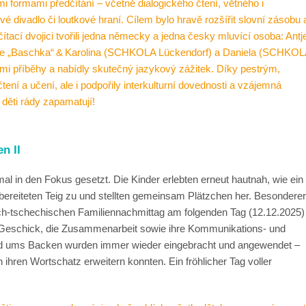
ými formami předčítání – včetně dialogického čtení, větného i
é divadlo či loutkové hraní. Cílem bylo hravě rozšířit slovní zásobu 
ítací dvojici tvořili jedna německy a jedna česky mluvící osoba: Antj
ce „Baschka“ & Karolina (SCHKOLA Lückendorf) a Daniela (SCHKOL
mi příběhy a nabídly skutečný jazykový zážitek. Díky pestrým,
tení a učení, ale i podpořily interkulturní dovednosti a vzájemná
děti rády zapamatují!
n II
in den Fokus gesetzt. Die Kinder erlebten erneut hautnah, wie ein
 bereiteten Teig zu und stellten gemeinsam Plätzchen her. Besonderer
ch-tschechischen Familiennachmittag am folgenden Tag (12.12.2025)
s Geschick, die Zusammenarbeit sowie ihre Kommunikations- und
rund ums Backen wurden immer wieder eingebracht und angewendet –
ihren Wortschatz erweitern konnten. Ein fröhlicher Tag voller