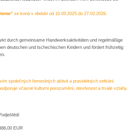
steme“
se koná v období od 10.09.2025 do 27.02.2026.
kt durch gemeinsame Handwerksaktivitäten und regelmäßige
n deutschen und tschechischen Kindern und fördert frühzeitig
en.
ictvím společných řemeslných aktivit a pravidelných setkání
odporuje včasné kulturní porozumění, otevřenost a trvalé vztahy.
Podještědí
.386,00 EUR