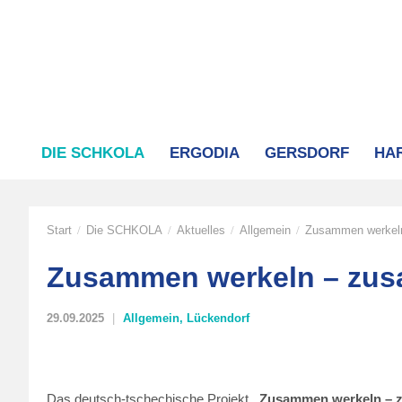
DIE SCHKOLA
ERGODIA
GERSDORF
HA
Start
Die SCHKOLA
Aktuelles
Allgemein
Zusammen werkel
/
/
/
/
Zusammen werkeln – zu
29.09.2025
Allgemein
,
Lückendorf
Das deutsch-tschechische Projekt
„Zusammen werkeln –