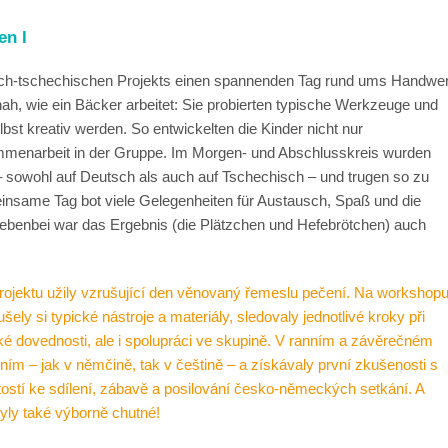
en I
sch-tschechischen Projekts einen spannenden Tag rund ums Handwe
ah, wie ein Bäcker arbeitet: Sie probierten typische Werkzeuge und
bst kreativ werden. So entwickelten die Kinder nicht nur
mmenarbeit in der Gruppe. Im Morgen- und Abschlusskreis wurden
– sowohl auf Deutsch als auch auf Tschechisch – und trugen so zu
insame Tag bot viele Gelegenheiten für Austausch, Spaß und die
ebenbei war das Ergebnis (die Plätzchen und Hefebrötchen) auch
rojektu užily vzrušující den věnovaný řemeslu pečení. Na workshop
ly si typické nástroje a materiály, sledovaly jednotlivé kroky při
ické dovednosti, ale i spolupráci ve skupině. V ranním a závěrečném
ím – jak v němčině, tak v češtině – a získávaly první zkušenosti s
ostí ke sdílení, zábavě a posilování česko-německých setkání. A
yly také výborně chutné!