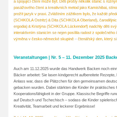
a spojující čtení může být. Děti prošly několik stanic s různ
pasážového čtení a kreativních metod jako Kamishibai, stínov
prožít jazyk v praxi. Zvláštním zážitkem bylo, že každé předč
(SCHKOLA Ostritz) & Dita (SCHKOLA Oberland), čarodějni
ergodia) & Kristýna (SCHKOLA Lückendorf) nadchly děti svý
interaktivním stanicím se nejen posílila radost z společného č
výměna v česko‑německé skupině – čtenářský den, který si 
Veranstaltungen | Nr. 5 – 11. Dezember 2025 Backe
Auch am 11.12.2025 wurde das Handwerk Backen noch einmal 
Bäcker arbeitet: Sie lasen kindgerecht aufbereitete Rezepte,
Anlass war, dass die Plätzchen für den gemeinsamen deuts
gebacken wurden. Dabei stärkten die Kinder ihr praktische
Kooperationsfähigkeit in der Gruppe. Klassische Begriffe 
auf Deutsch und Tschechisch – sodass die Kinder spielerisch 
Kreativität, Teamarbeit und leckerer Ergebnisse!