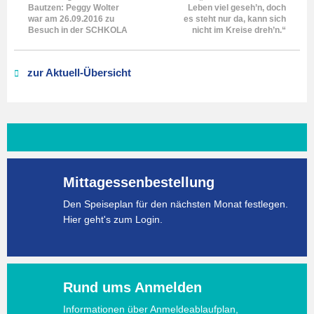
Bautzen: Peggy Wolter
Leben viel geseh’n, doch
war am 26.09.2016 zu
es steht nur da, kann sich
Besuch in der SCHKOLA
nicht im Kreise dreh’n.“
zur Aktuell-Übersicht
Mittagessenbestellung
Den Speiseplan für den nächsten Monat festlegen.
Hier geht's zum Login.
Rund ums Anmelden
Informationen über Anmeldeablaufplan,