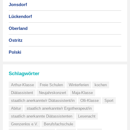
Jonsdorf
Lückendorf
Oberland
Ostritz
Polski
Schlagwörter
Arthur-Klasse
Freie Schulen
Winterferien
kochen
Diätassistent
Neujahrskonzert
Maja-Klasse
staatlich anerkannte/r Diätassistent/in
Olli-Klasse
Sport
Abitur
staatlich anerkannte/r Ergotherapeut/in
staatlich anerkannte Diätassistenten
Lesenacht
Grenzenlos e.V.
Berufsfachschule