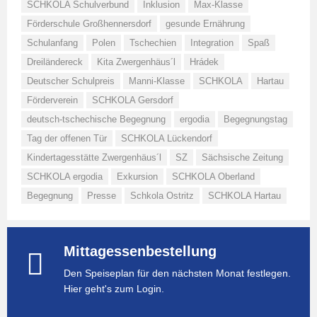
SCHKOLA Schulverbund
Inklusion
Max-Klasse
Förderschule Großhennersdorf
gesunde Ernährung
Schulanfang
Polen
Tschechien
Integration
Spaß
Dreiländereck
Kita Zwergenhäus´l
Hrádek
Deutscher Schulpreis
Manni-Klasse
SCHKOLA
Hartau
Förderverein
SCHKOLA Gersdorf
deutsch-tschechische Begegnung
ergodia
Begegnungstag
Tag der offenen Tür
SCHKOLA Lückendorf
Kindertagesstätte Zwergenhäus´l
SZ
Sächsische Zeitung
SCHKOLA ergodia
Exkursion
SCHKOLA Oberland
Begegnung
Presse
Schkola Ostritz
SCHKOLA Hartau
Mittagessenbestellung
Den Speiseplan für den nächsten Monat festlegen.
Hier geht's zum Login.