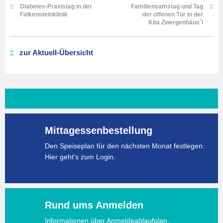
Diabetes-Praxistag in der
Familiensamstag und Tag
Falkensteinklinik
der offenen Tür in der
Kita Zwergenhäus´l
zur Aktuell-Übersicht
Mittagessenbestellung
Den Speiseplan für den nächsten Monat festlegen.
Hier geht's zum Login.
Rund ums Anmelden
Informationen über Anmeldeablaufplan,