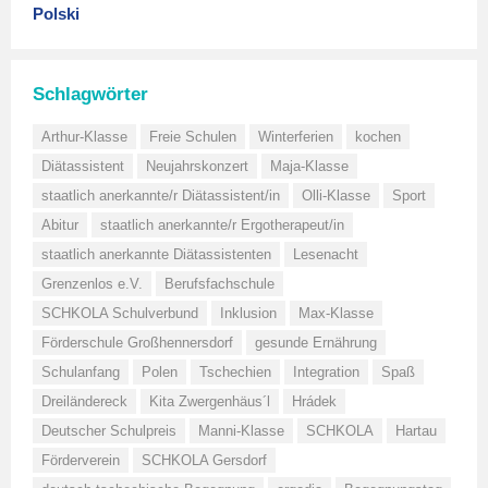
Polski
Schlagwörter
Arthur-Klasse
Freie Schulen
Winterferien
kochen
Diätassistent
Neujahrskonzert
Maja-Klasse
staatlich anerkannte/r Diätassistent/in
Olli-Klasse
Sport
Abitur
staatlich anerkannte/r Ergotherapeut/in
staatlich anerkannte Diätassistenten
Lesenacht
Grenzenlos e.V.
Berufsfachschule
SCHKOLA Schulverbund
Inklusion
Max-Klasse
Förderschule Großhennersdorf
gesunde Ernährung
Schulanfang
Polen
Tschechien
Integration
Spaß
Dreiländereck
Kita Zwergenhäus´l
Hrádek
Deutscher Schulpreis
Manni-Klasse
SCHKOLA
Hartau
Förderverein
SCHKOLA Gersdorf