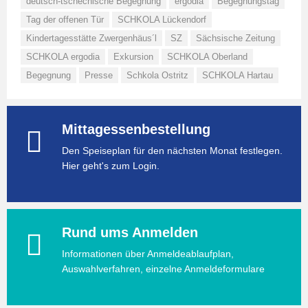
deutsch-tschechische Begegnung
ergodia
Begegnungstag
Tag der offenen Tür
SCHKOLA Lückendorf
Kindertagesstätte Zwergenhäus´l
SZ
Sächsische Zeitung
SCHKOLA ergodia
Exkursion
SCHKOLA Oberland
Begegnung
Presse
Schkola Ostritz
SCHKOLA Hartau
Mittagessenbestellung
Den Speiseplan für den nächsten Monat festlegen.
Hier geht's zum Login.
Rund ums Anmelden
Informationen über Anmeldeablaufplan,
Auswahlverfahren, einzelne Anmeldeformulare