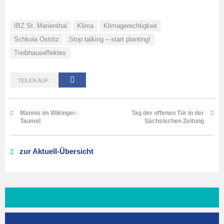
IBZ St. Marienthal
Klima
Klimagerechtigkeit
Schkola Ostritz
Stop talking – start planting!
Treibhauseffektes
TEILEN AUF:
Mannis im Wikinger-
Tag der offenen Tür in der
Taumel
Sächsischen Zeitung
zur Aktuell-Übersicht