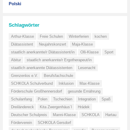
Polski
Schlagwörter
Arthur-Klasse
Freie Schulen
Winterferien
kochen
Diätassistent
Neujahrskonzert
Maja-Klasse
staatlich anerkannte/r Diätassistent/in
Olli-Klasse
Sport
Abitur
staatlich anerkannte/r Ergotherapeut/in
staatlich anerkannte Diätassistenten
Lesenacht
Grenzenlos e.V.
Berufsfachschule
SCHKOLA Schulverbund
Inklusion
Max-Klasse
Förderschule Großhennersdorf
gesunde Ernährung
Schulanfang
Polen
Tschechien
Integration
Spaß
Dreiländereck
Kita Zwergenhäus´l
Hrádek
Deutscher Schulpreis
Manni-Klasse
SCHKOLA
Hartau
Förderverein
SCHKOLA Gersdorf