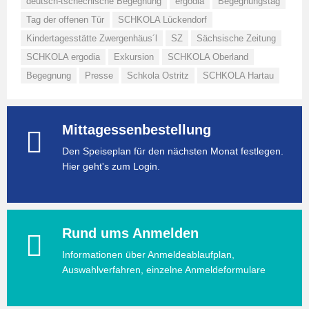
deutsch-tschechische Begegnung
ergodia
Begegnungstag
Tag der offenen Tür
SCHKOLA Lückendorf
Kindertagesstätte Zwergenhäus´l
SZ
Sächsische Zeitung
SCHKOLA ergodia
Exkursion
SCHKOLA Oberland
Begegnung
Presse
Schkola Ostritz
SCHKOLA Hartau
Mittagessenbestellung
Den Speiseplan für den nächsten Monat festlegen.
Hier geht's zum Login.
Rund ums Anmelden
Informationen über Anmeldeablaufplan,
Auswahlverfahren, einzelne Anmeldeformulare