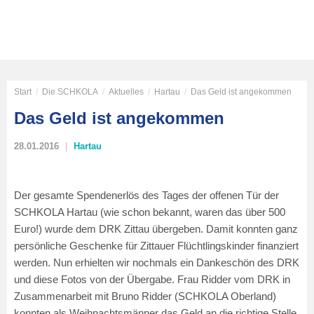
Start
/
Die SCHKOLA
/
Aktuelles
/
Hartau
/
Das Geld ist angekommen
Das Geld ist angekommen
28.01.2016
Hartau
Der gesamte Spendenerlös des Tages der offenen Tür der
SCHKOLA Hartau (wie schon bekannt, waren das über 500
Euro!) wurde dem DRK Zittau übergeben. Damit konnten ganz
persönliche Geschenke für Zittauer Flüchtlingskinder finanziert
werden. Nun erhielten wir nochmals ein Dankeschön des DRK
und diese Fotos von der Übergabe. Frau Ridder vom DRK in
Zusammenarbeit mit Bruno Ridder (SCHKOLA Oberland)
konnten als Weihnachtsmänner das Geld an die richtige Stelle