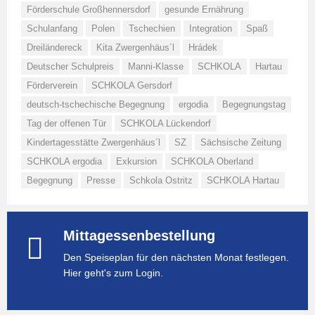
Förderschule Großhennersdorf
gesunde Ernährung
Schulanfang
Polen
Tschechien
Integration
Spaß
Dreiländereck
Kita Zwergenhäus´l
Hrádek
Deutscher Schulpreis
Manni-Klasse
SCHKOLA
Hartau
Förderverein
SCHKOLA Gersdorf
deutsch-tschechische Begegnung
ergodia
Begegnungstag
Tag der offenen Tür
SCHKOLA Lückendorf
Kindertagesstätte Zwergenhäus´l
SZ
Sächsische Zeitung
SCHKOLA ergodia
Exkursion
SCHKOLA Oberland
Begegnung
Presse
Schkola Ostritz
SCHKOLA Hartau
Mittagessenbestellung
Den Speiseplan für den nächsten Monat festlegen.
Hier geht's zum Login.