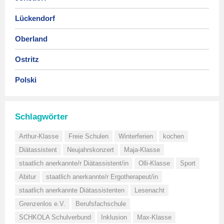
Lückendorf
Oberland
Ostritz
Polski
Schlagwörter
Arthur-Klasse
Freie Schulen
Winterferien
kochen
Diätassistent
Neujahrskonzert
Maja-Klasse
staatlich anerkannte/r Diätassistent/in
Olli-Klasse
Sport
Abitur
staatlich anerkannte/r Ergotherapeut/in
staatlich anerkannte Diätassistenten
Lesenacht
Grenzenlos e.V.
Berufsfachschule
SCHKOLA Schulverbund
Inklusion
Max-Klasse