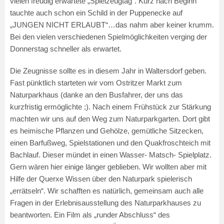
vielen freudig erwartete „Spielzeugtag“. Kurz nach Beginn
tauchte auch schon ein Schild in der Puppenecke auf
„JUNGEN NICHT ERLAUBT“…das nahm aber keiner krumm.
Bei den vielen verschiedenen Spielmöglichkeiten verging der
Donnerstag schneller als erwartet.
Die Zeugnisse sollte es in diesem Jahr in Waltersdorf geben.
Fast pünktlich starteten wir vom Ostritzer Markt zum
Naturparkhaus (danke an den Busfahrer, der uns das
kurzfristig ermöglichte ;). Nach einem Frühstück zur Stärkung
machten wir uns auf den Weg zum Naturparkgarten. Dort gibt
es heimische Pflanzen und Gehölze, gemütliche Sitzecken,
einen Barfußweg, Spielstationen und den Quakfroschteich mit
Bachlauf. Dieser mündet in einen Wasser- Matsch- Spielplatz.
Gern wären hier einige länger geblieben. Wir wollten aber mit
Hilfe der Querxe Wissen über den Naturpark spielerisch
„errätseln“. Wir schafften es natürlich, gemeinsam auch alle
Fragen in der Erlebnisausstellung des Naturparkhauses zu
beantworten. Ein Film als „runder Abschluss“ des