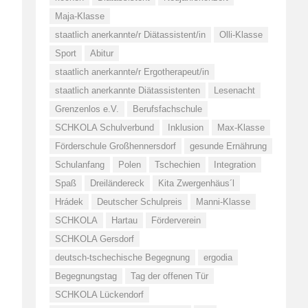
Maja-Klasse
staatlich anerkannte/r Diätassistent/in
Olli-Klasse
Sport
Abitur
staatlich anerkannte/r Ergotherapeut/in
staatlich anerkannte Diätassistenten
Lesenacht
Grenzenlos e.V.
Berufsfachschule
SCHKOLA Schulverbund
Inklusion
Max-Klasse
Förderschule Großhennersdorf
gesunde Ernährung
Schulanfang
Polen
Tschechien
Integration
Spaß
Dreiländereck
Kita Zwergenhäus´l
Hrádek
Deutscher Schulpreis
Manni-Klasse
SCHKOLA
Hartau
Förderverein
SCHKOLA Gersdorf
deutsch-tschechische Begegnung
ergodia
Begegnungstag
Tag der offenen Tür
SCHKOLA Lückendorf