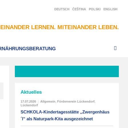
DEUTSCH
ČEŠTINA
POLSKI
ENGLISH
EINANDER LERNEN. MITEINANDER LEBEN.
RNÄHRUNGSBERATUNG
Aktuelles
17.07.2026
|
Allgemein
,
Förderverein Lückendorf
,
Lückendorf
SCHKOLA-Kindertagesstätte „Zwergenhäus
´l“ als Naturpark-Kita ausgezeichnet