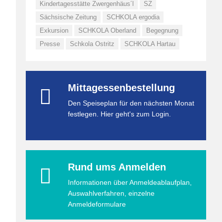
Kindertagesstätte Zwergenhäus´l
SZ
Sächsische Zeitung
SCHKOLA ergodia
Exkursion
SCHKOLA Oberland
Begegnung
Presse
Schkola Ostritz
SCHKOLA Hartau
Mittagessenbestellung
Den Speiseplan für den nächsten Monat
festlegen. Hier geht's zum Login.
Rund ums Anmelden
Informationen über Anmeldeablaufplan,
Auswahlverfahren, einzelne
Anmeldeformulare