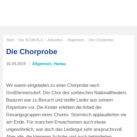
Start
/
Die SCHKOLA
/
Aktuelles
/
Allgemein
/
Die Chorprobe
Die Chorprobe
16.04.2019
Allgemein
,
Hartau
Wir waren eingeladen zu einer Chorprobe nach
Großhennersdorf. Der Chor des sorbischen Nationaltheaters
Bautzen war zu Besuch und stellte Lieder aus seinem
Repertoire vor. Die Kinder erlebten die Arbeit der
Gesangsgruppen eines Chores. Stürmisch applaudierten sie
am Ende. Für manchen Erwachsenen auch etwas
ungewöhnlich, war doch das Liedergut sehr anspruchsvoll.
Aber alle, die kleineren Schüler und auch behinderten