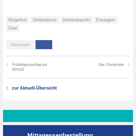
Bürgerfest
Dreiländereck
Dreiländerpunkt
Euroregion
Feier
TEILEN AUF:
Frühlingsausflug zur
Die Chorprobe
SPoSŠ
zur Aktuell-Übersicht
Mittagessenbestellung