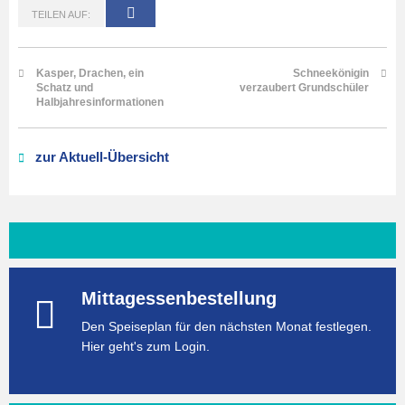
TEILEN AUF:
Kasper, Drachen, ein
Schneekönigin
Schatz und
verzaubert Grundschüler
Halbjahresinformationen
zur Aktuell-Übersicht
Mittagessenbestellung
Den Speiseplan für den nächsten Monat festlegen.
Hier geht's zum Login.