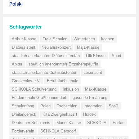
Polski
Schlagwörter
Arthur-Klasse
Freie Schulen
Winterferien
kochen
Diätassistent
Neujahrskonzert
Maja-Klasse
staatlich anerkannte/r Diätassistent/in
Olli-Klasse
Sport
Abitur
staatlich anerkannte/r Ergotherapeut/in
staatlich anerkannte Diätassistenten
Lesenacht
Grenzenlos e.V.
Berufsfachschule
SCHKOLA Schulverbund
Inklusion
Max-Klasse
Förderschule Großhennersdorf
gesunde Ernährung
Schulanfang
Polen
Tschechien
Integration
Spaß
Dreiländereck
Kita Zwergenhäus´l
Hrádek
Deutscher Schulpreis
Manni-Klasse
SCHKOLA
Hartau
Förderverein
SCHKOLA Gersdorf