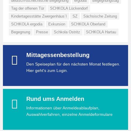
deutsch-tschechische Begegnung
ergodia
Begegnungstag
Tag der offenen Tür
SCHKOLA Lückendorf
Kindertagesstätte Zwergenhäus´l
SZ
Sächsische Zeitung
SCHKOLA ergodia
Exkursion
SCHKOLA Oberland
Begegnung
Presse
Schkola Ostritz
SCHKOLA Hartau
Mittagessenbestellung
Den Speiseplan für den nächsten Monat festlegen.
Hier geht's zum Login.
Rund ums Anmelden
Informationen über Anmeldeablaufplan,
Auswahlverfahren, einzelne Anmeldeformulare