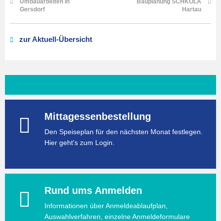
Umbauarbeiten in
Bauplanung SCHKOLA
Gersdorf
Hartau
zur Aktuell-Übersicht
Mittagessenbestellung
Den Speiseplan für den nächsten Monat festlegen.
Hier geht's zum Login.
Rund ums Anmelden
Informationen über Anmeldeablaufplan,
Auswahlverfahren, einzelne Anmeldeformulare