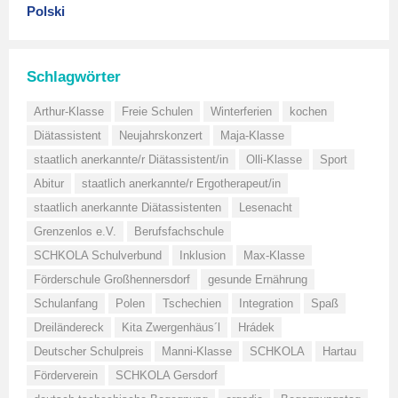
Polski
Schlagwörter
Arthur-Klasse
Freie Schulen
Winterferien
kochen
Diätassistent
Neujahrskonzert
Maja-Klasse
staatlich anerkannte/r Diätassistent/in
Olli-Klasse
Sport
Abitur
staatlich anerkannte/r Ergotherapeut/in
staatlich anerkannte Diätassistenten
Lesenacht
Grenzenlos e.V.
Berufsfachschule
SCHKOLA Schulverbund
Inklusion
Max-Klasse
Förderschule Großhennersdorf
gesunde Ernährung
Schulanfang
Polen
Tschechien
Integration
Spaß
Dreiländereck
Kita Zwergenhäus´l
Hrádek
Deutscher Schulpreis
Manni-Klasse
SCHKOLA
Hartau
Förderverein
SCHKOLA Gersdorf