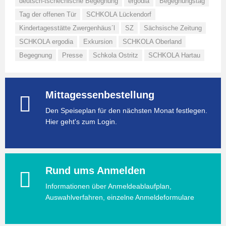
deutsch-tschechische Begegnung
ergodia
Begegnungstag
Tag der offenen Tür
SCHKOLA Lückendorf
Kindertagesstätte Zwergenhäus´l
SZ
Sächsische Zeitung
SCHKOLA ergodia
Exkursion
SCHKOLA Oberland
Begegnung
Presse
Schkola Ostritz
SCHKOLA Hartau
Mittagessenbestellung
Den Speiseplan für den nächsten Monat festlegen.
Hier geht's zum Login.
Rund ums Anmelden
Informationen über Anmeldeablaufplan,
Auswahlverfahren, einzelne Anmeldeformulare