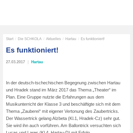
Start
/
Die SCHKOLA
/
Aktuelles
/
Hartau
/
Es funktioniert!
Es funktioniert!
27.03.2017
Hartau
In der deutsch-tschechischen Begegnung zwischen Hartau
und Hradek stand im März 2017 das Thema „Theater“ im
Plan. Eine Gruppe nutzte die Erfahrungen aus dem
Musikunterricht der Klasse 3 und beschäftigte sich mit dem
Thema „Zauberei“ mit eigener Vertonung des Zaubertricks.
Der Wassertrick gelang Alzbeta (Kl.1, Hradek-Cz) sehr gut.
Sie wird ihn auch vorführen. Am Ballontrick versuchten sich
Lucas und Lares (Kl.4, Hartau-D) mit Erfolg.