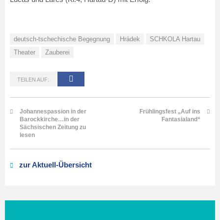
deutsch-tschechische Begegnung
Hrádek
SCHKOLA Hartau
Theater
Zauberei
TEILEN AUF:
Johannespassion in der
Frühlingsfest „Auf ins
Barockkirche…in der
Fantasialand“
Sächsischen Zeitung zu
lesen
zur Aktuell-Übersicht