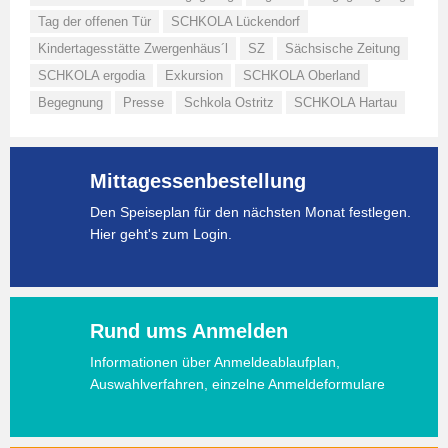
Tag der offenen Tür
SCHKOLA Lückendorf
Kindertagesstätte Zwergenhäus´l
SZ
Sächsische Zeitung
SCHKOLA ergodia
Exkursion
SCHKOLA Oberland
Begegnung
Presse
Schkola Ostritz
SCHKOLA Hartau
Mittagessenbestellung
Den Speiseplan für den nächsten Monat festlegen.
Hier geht's zum Login.
Rund ums Anmelden
Informationen über Anmeldeablaufplan,
Auswahlverfahren, einzelne Anmeldeformulare