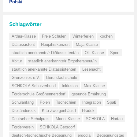
Polski
Schlagwörter
Arthur-Klasse
Freie Schulen
Winterferien
kochen
Diätassistent
Neujahrskonzert
Maja-Klasse
staatlich anerkannte/r Diätassistent/in
Olli-Klasse
Sport
Abitur
staatlich anerkannte/r Ergotherapeut/in
staatlich anerkannte Diätassistenten
Lesenacht
Grenzenlos e.V.
Berufsfachschule
SCHKOLA Schulverbund
Inklusion
Max-Klasse
Förderschule Großhennersdorf
gesunde Ernährung
Schulanfang
Polen
Tschechien
Integration
Spaß
Dreiländereck
Kita Zwergenhäus´l
Hrádek
Deutscher Schulpreis
Manni-Klasse
SCHKOLA
Hartau
Förderverein
SCHKOLA Gersdorf
deutsch-tschechische Begegnung
ergodia
Begegnungstag