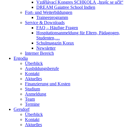
Vzdělávací Kongres SCHKOLA „hrajíc se učít“
DREAM Gaiatree School Indien
Fort- und Weiterbildungen
Traineeprogramm
Service & Downloads
FAQ – Häufige Fragen
Hospitationsanmeldung für Eltern, Pädagogen,
Studenten,…
Schulmagazin Korax
Newsletter
Interner Bereich
Ergodia
Überblick
Ausbildungsberufe
Kontakt
Aktuelles
Finanzierung und Kosten
Studium
Anmeldung
Team
Termine
Gersdorf
Überblick
Kontakt
Aktuelles