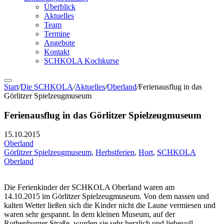
Überblick
Aktuelles
Team
Termine
Angebote
Kontakt
SCHKOLA Kochkurse
Start
/
Die SCHKOLA
/
Aktuelles
/
Oberland
/
Ferienausflug in das
Görlitzer Spielzeugmuseum
Ferienausflug in das Görlitzer Spielzeugmuseum
15.10.2015
Oberland
Görlitzer Spielzeugmuseum
,
Herbstferien
,
Hort
,
SCHKOLA
Oberland
Die Ferienkinder der SCHKOLA Oberland waren am
14.10.2015 im Görlitzer Spielzeugmuseum. Von dem nassen und
kalten Wetter ließen sich die Kinder nicht die Laune vermiesen und
waren sehr gespannt. In dem kleinen Museum, auf der
Rothenburger Straße, wurden sie sehr herzlich und liebevoll