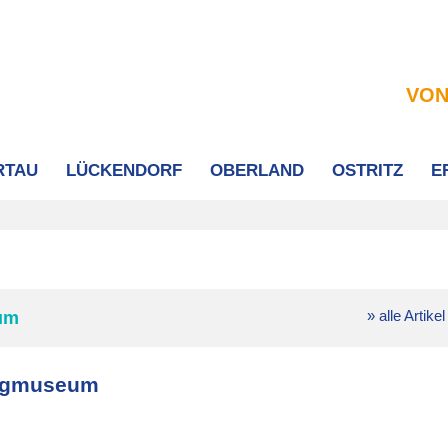
VON
RTAU
LÜCKENDORF
OBERLAND
OSTRITZ
E
» alle Artikel
eum
zeugmuseum