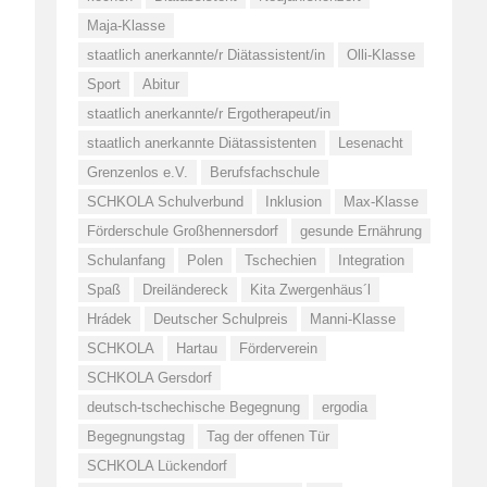
Maja-Klasse
staatlich anerkannte/r Diätassistent/in
Olli-Klasse
Sport
Abitur
staatlich anerkannte/r Ergotherapeut/in
staatlich anerkannte Diätassistenten
Lesenacht
Grenzenlos e.V.
Berufsfachschule
SCHKOLA Schulverbund
Inklusion
Max-Klasse
Förderschule Großhennersdorf
gesunde Ernährung
Schulanfang
Polen
Tschechien
Integration
Spaß
Dreiländereck
Kita Zwergenhäus´l
Hrádek
Deutscher Schulpreis
Manni-Klasse
SCHKOLA
Hartau
Förderverein
SCHKOLA Gersdorf
deutsch-tschechische Begegnung
ergodia
Begegnungstag
Tag der offenen Tür
SCHKOLA Lückendorf