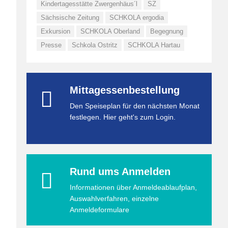
Kindertagesstätte Zwergenhäus´l
SZ
Sächsische Zeitung
SCHKOLA ergodia
Exkursion
SCHKOLA Oberland
Begegnung
Presse
Schkola Ostritz
SCHKOLA Hartau
Mittagessenbestellung
Den Speiseplan für den nächsten Monat
festlegen. Hier geht's zum Login.
Rund ums Anmelden
Informationen über Anmeldeablaufplan,
Auswahlverfahren, einzelne
Anmeldeformulare