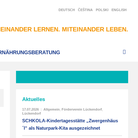
DEUTSCH
ČEŠTINA
POLSKI
ENGLISH
EINANDER LERNEN. MITEINANDER LEBEN.
RNÄHRUNGSBERATUNG
Aktuelles
17.07.2026
|
Allgemein
,
Förderverein Lückendorf
,
Lückendorf
SCHKOLA-Kindertagesstätte „Zwergenhäus
´l“ als Naturpark-Kita ausgezeichnet