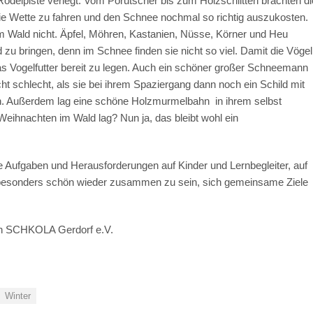
Rodelpiste verlegt. Vom Porutscher bis zum Holzschlitten brachten di
e Wette zu fahren und den Schnee nochmal so richtig auszukosten.
m Wald nicht. Äpfel, Möhren, Kastanien, Nüsse, Körner und Heu
zu bringen, denn im Schnee finden sie nicht so viel. Damit die Vögel
s Vogelfutter bereit zu legen. Auch ein schöner großer Schneemann
cht schlecht, als sie bei ihrem Spaziergang dann noch ein Schild mit
n. Außerdem lag eine schöne Holzmurmelbahn in ihrem selbst
eihnachten im Wald lag? Nun ja, das bleibt wohl ein
Aufgaben und Herausforderungen auf Kinder und Lernbegleiter, auf
es besonders schön wieder zusammen zu sein, sich gemeinsame Ziele
in SCHKOLA Gerdorf e.V.
Winter