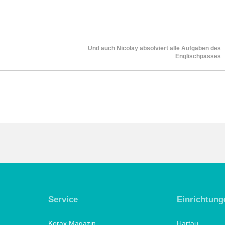
Und auch Nicolay absolviert alle Aufgaben des
Englischpasses
Service
Einrichtung
Korax Magazin
Hartau