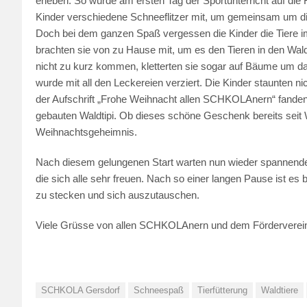
erleben. So wurde am ersten Tag der Sportunterricht auf die 
Kinder verschiedene Schneeflitzer mit, um gemeinsam um di
Doch bei dem ganzen Spaß vergessen die Kinder die Tiere i
brachten sie von zu Hause mit, um es den Tieren in den Wald 
nicht zu kurz kommen, kletterten sie sogar auf Bäume um da
wurde mit all den Leckereien verziert. Die Kinder staunten ni
der Aufschrift „Frohe Weihnacht allen SCHKOLAnern“ fande
gebauten Waldtipi. Ob dieses schöne Geschenk bereits seit W
Weihnachtsgeheimnis.
Nach diesem gelungenen Start warten nun wieder spannende 
die sich alle sehr freuen. Nach so einer langen Pause ist 
zu stecken und sich auszutauschen.
Viele Grüsse von allen SCHKOLAnern und dem Fördervere
SCHKOLA Gersdorf
Schneespaß
Tierfütterung
Waldtiere