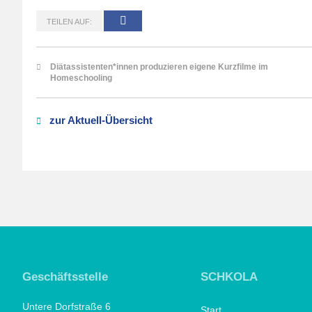
TEILEN AUF:
Diätassistenten*innen produzieren eigene Kurzfilme im
Homeschooling
zur Aktuell-Übersicht
Geschäftsstelle
SCHKOLA
Untere Dorfstraße 6
Start