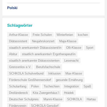
Polski
Schlagwörter
Arthur-Klasse
Freie Schulen
Winterferien
kochen
Diätassistent
Neujahrskonzert
Maja-Klasse
staatlich anerkannte/r Diätassistent/in
Olli-Klasse
Sport
Abitur
staatlich anerkannte/r Ergotherapeut/in
staatlich anerkannte Diätassistenten
Lesenacht
Grenzenlos e.V.
Berufsfachschule
SCHKOLA Schulverbund
Inklusion
Max-Klasse
Förderschule Großhennersdorf
gesunde Ernährung
Schulanfang
Polen
Tschechien
Integration
Spaß
Dreiländereck
Kita Zwergenhäus´l
Hrádek
Deutscher Schulpreis
Manni-Klasse
SCHKOLA
Hartau
Förderverein
SCHKOLA Gersdorf