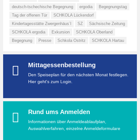
deutsch-tschechische Begegnung
ergodia
Begegnungstag
Tag der offenen Tür
SCHKOLA Lückendorf
Kindertagesstätte Zwergenhäus´l
SZ
Sächsische Zeitung
SCHKOLA ergodia
Exkursion
SCHKOLA Oberland
Begegnung
Presse
Schkola Ostritz
SCHKOLA Hartau
Mittagessenbestellung
Den Speiseplan für den nächsten Monat festlegen.
Hier geht's zum Login.
Rund ums Anmelden
Informationen über Anmeldeablaufplan,
Auswahlverfahren, einzelne Anmeldeformulare