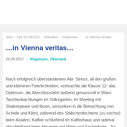
Start
/
Die SCHKOLA
/
Aktuelles
/
Allgemein
/
…in Vienna veritas…
…in Vienna veritas…
22.09.2017
Allgemein
,
Oberland
Nach erfolgreich überstandenem Abi- Stress, all den großen
und kleineren Feierlichkeiten, verbrachte die Klasse 12- das
Optimum- die Abschlussfahrt äußerst genussvoll in Wien:
Tanzbeobachtungen im Volksgarten, im Meeting mit
Shakespeare und Ibsen, versunken in die Betrachtung von
Schiele und Klimt, während des Stäbchenfechtens (zu sechst)
beim Asiaten, Kaffee schlürfend im Kaffeehaus und optimal
abschließend beim Heurigen mit Wein und Sachertorte…So